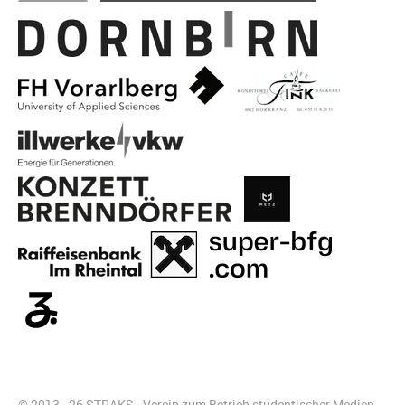
© 2013 - 26 STRAKS - Verein zum Betrieb studentischer Medien