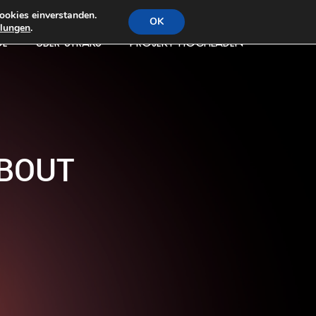
ookies einverstanden.
OK
llungen
.
DE
ÜBER STRAKS
PROJEKT HOCHLADEN
‘BOUT