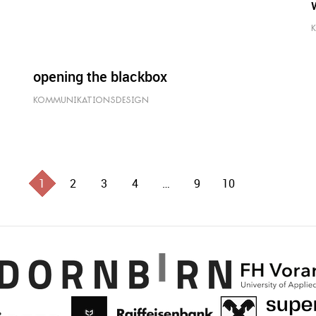
opening the blackbox
KOMMUNIKATIONSDESIGN
1
2
3
4
…
9
10