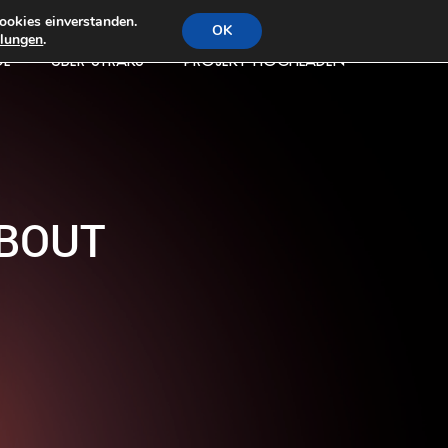
ookies einverstanden.
OK
llungen
.
DE
ÜBER STRAKS
PROJEKT HOCHLADEN
‘BOUT