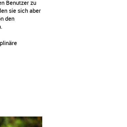
en Benutzer zu
len sie sich aber
on den
.
plinäre