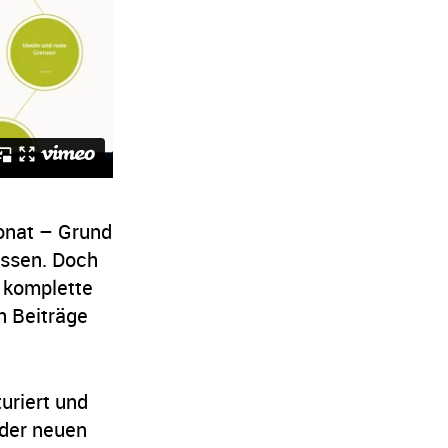
onat – Grund
assen. Doch
e komplette
n Beiträge
uriert und
 der neuen