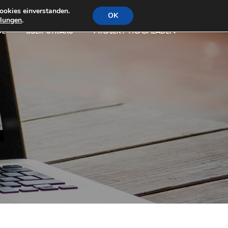
ookies einverstanden.
OK
llungen
.
DE
ÜBER STRAKS
PROJEKT HOCHLADEN