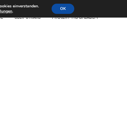
ookies einverstanden.
OK
llungen
.
DE
ÜBER STRAKS
PROJEKT HOCHLADEN