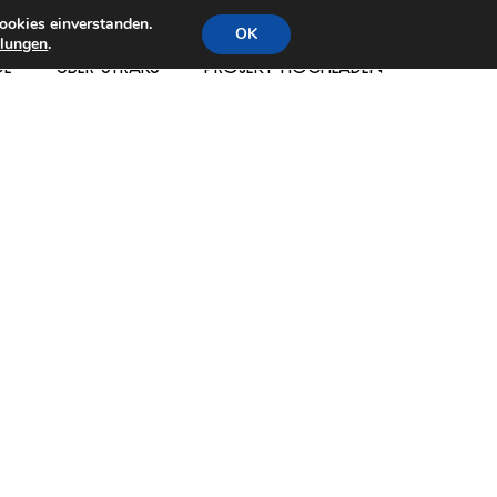
ookies einverstanden.
OK
llungen
.
DE
ÜBER STRAKS
PROJEKT HOCHLADEN