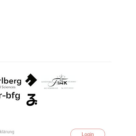
klärung
Login