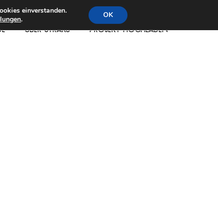
ookies einverstanden.
OK
llungen
.
DE
ÜBER STRAKS
PROJEKT HOCHLADEN