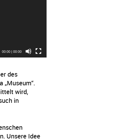
00:00
|
00:00
er des
ma „Museum“.
telt wird,
such in
Menschen
n. Unsere Idee