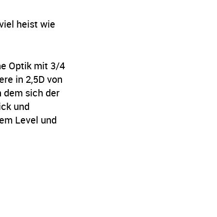
iel heist wie
e Optik mit 3/4
re in 2,5D von
n dem sich der
ick und
dem Level und