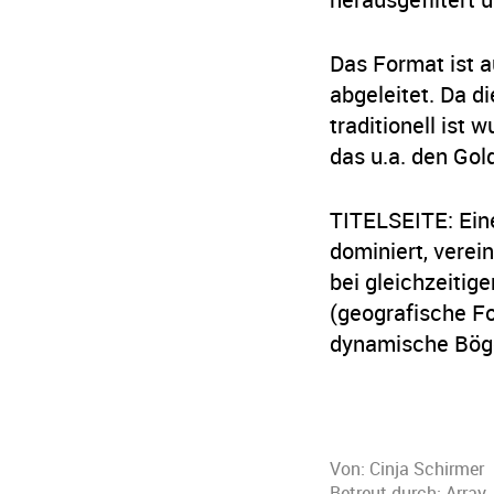
Das Format ist a
abgeleitet. Da d
traditionell ist
das u.a. den Gol
TITELSEITE: Eine
dominiert, vere
bei gleichzeitig
(geografische Fo
dynamische Bög
Von:
Cinja Schirmer
Betreut durch: Array