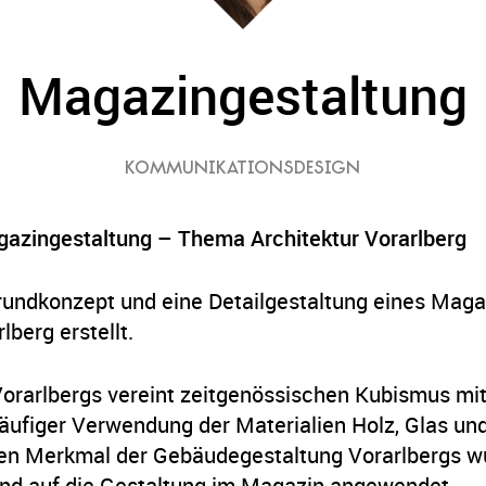
Magazingestaltung
KOMMUNIKATIONSDESIGN
gazingestaltung – Thema Architektur Vorarlberg
rundkonzept und eine Detailgestaltung eines Maga
lberg erstellt.
Vorarlbergs vereint zeitgenössischen Kubismus mit
häufiger Verwendung der Materialien Holz, Glas und
hen Merkmal der Gebäudegestaltung Vorarlbergs w
und auf die Gestaltung im Magazin angewendet.