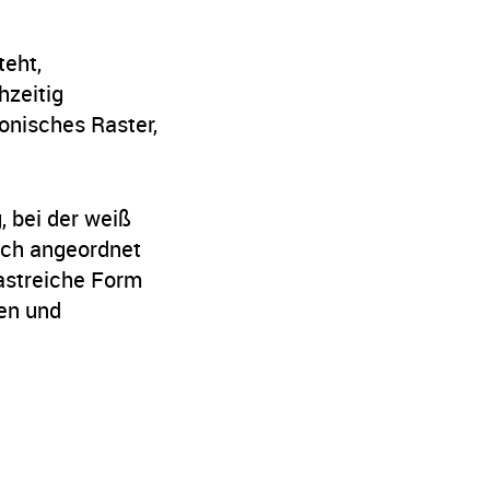
teht,
hzeitig
onisches Raster,
, bei der weiß
sch angeordnet
rastreiche Form
ien und