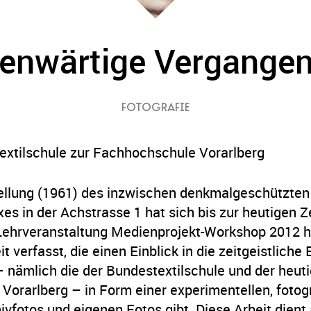
enwärtige Vergangen
FOTOGRAFIE
extilschule zur Fachhochschule Vorarlberg
tellung (1961) des inzwischen denkmalgeschützten
 in der Achstrasse 1 hat sich bis zur heutigen Ze
ehrveranstaltung Medienprojekt-Workshop 2012 h
t verfasst, die einen Einblick in die zeitgeistliche
 nämlich die der Bundestextilschule und der heut
orarlberg – in Form einer experimentellen, fotog
vfotos und eigenen Fotos gibt. Diese Arbeit dient a