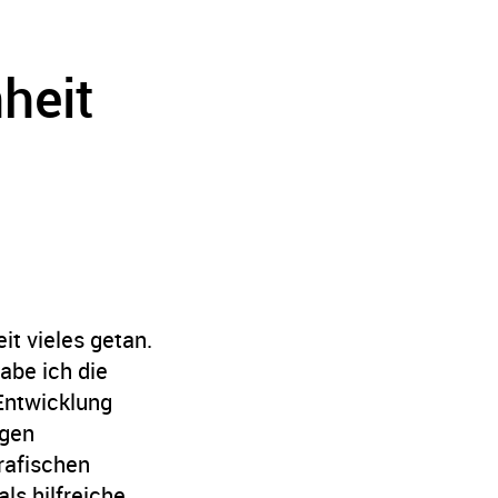
heit
it vieles getan.
abe ich die
 Entwicklung
igen
rafischen
ls hilfreiche