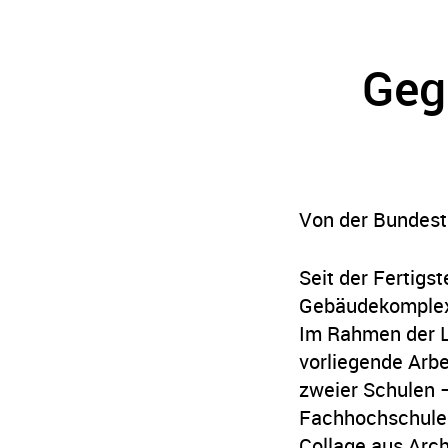
Geg
Von der Bundest
Seit der Fertigs
Gebäudekomplexes
Im Rahmen der L
vorliegende Arbei
zweier Schulen –
Fachhochschule V
Collage aus Archi